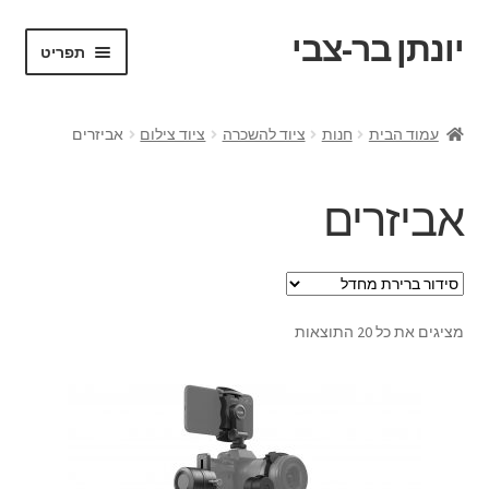
יונתן בר-צבי
דלג
לדלג
תפריט
לתוכן
לניווט
ראשי
עמוד הבית
חנות
ציוד להשכרה
ציוד צילום
אביזרים
Portfolio
אביזרים
Request a Quote
VR test
מציגים את כל ⁦20⁩ התוצאות
אודות
בלוג ומדריכים
החשבון שלי