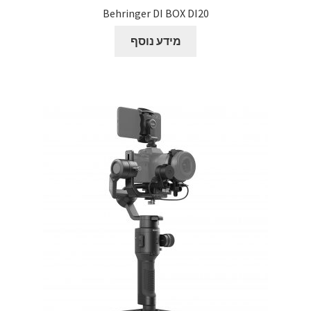
Behringer DI BOX DI20
צור קשר
מידע נוסף
קולנוע וטלוויזיה
רשימת ציוד
שידור וידאו חי באינטרנט
תשלום