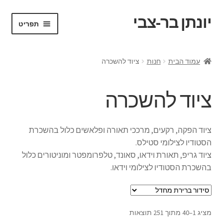
יונתן בר-צבי
דלג
לדלג
תפריט
לתוכן
לניווט
ראשי
עמוד הבית
חנות
ציוד להשכרה
Portfolio
ציוד להשכרה
Request a Quote
VR test
ציוד הפקה, רקעים, מרככי תאורה ופלאשים כלול בהשכרת
הסטודיו לצילומי סטילס.
אודות
ציוד גריפ, תאורת וידאו, סאונד, טלפרומפטר ומוניטורים כלול
בהשכרת הסטודיו לצילומי וידאו.
בלוג ומדריכים
החשבון שלי
מציג 1–40 מתוך 251 תוצאות