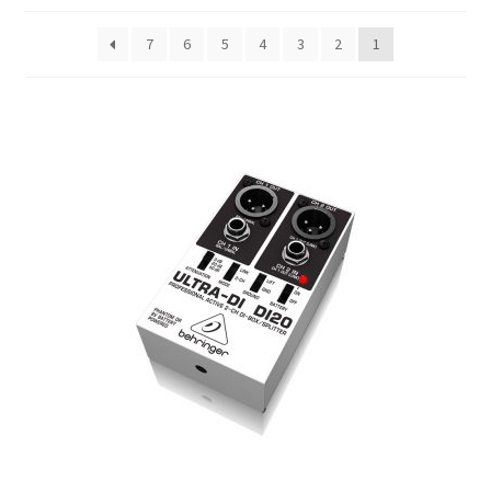
הליכון ירוק מתקפל לצילומים להשכרה יומית
7
6
5
4
3
2
1
הסכם השכרה
הצהרת נגישות
חנות
יומן תאריכים פנויים
מכשיר טלפרומפטר להשכרה
סיור וירטואלי
סרטי תדמית והדרכות
עגלת קניות