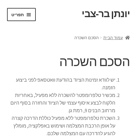
יונתן בר-צבי
דלג
לדלג
תפריט
לתוכן
לניווט
ראשי
עמוד הבית
הסכם השכרה
Portfolio
הסכם השכרה
Request a Quote
VR test
יש לוודא זמינות הציוד בהודעת וואטסאפ לפני ביצוע
הזמנה.
אודות
מכשיר טלפרומפטר להשכרה ללא מפעיל, באחריות
הלקוח לבצע איסוף עצמי של הציוד והחזרה בסוף היום
בלוג ומדריכים
מרחוב הבנים 9, רמת גן.
השכרת טלפרומפטר ללא מפעיל כוללת הדרכה קצרה
על אופן הרכבת המצלמה ושימוש באפלקציה, מומלץ
החשבון שלי
להגיע להדרכה עם המצלמה שלכם.