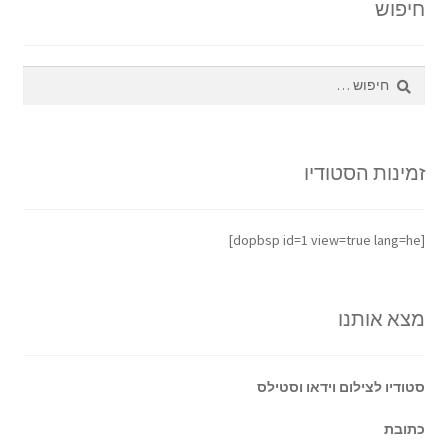
חיפוש
צור קשר
חיפוש:
קולנוע וטלוויזיה
רשימת ציוד
זמינות הסטודיו
שידור וידאו חי באינטרנט
[dopbsp id=1 view=true lang=he]
תשלום
מצא אותנו
סטודיו לצילום וידאו וסטילס
כתובת