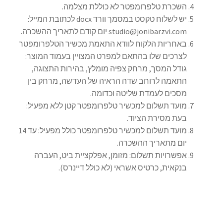
השכרת טלפרומפטר לא כוללת מצלמה.
הליכון ירוק מתקפל לצילומים להשכרה יומית
יש לשלוח טקסט במסמך וורד docx לכתובת המייל:
studio@jonibarzvi.com יום קודם לתאריך ההשכרה.
הסכם השכרה
באחריות הלקוח לוודא התאמת מכשיר הטלפרומפטר
לצרכים שלו בהתאם למפרט המצויין בעמוד המוצר:
הצהרת נגישות
גודל המסך, מרחק צפיה מומלץ, בהירות התצוגה,
התאמה לרוחב שדה הראיה של העדשה, מרחק בין
חנות
מסכים לעמדת שליטה וכדומה.
מועד תשלום למכשיר טלפרומפטר קטן ללא מפעיל:
יומן תאריכים פנויים
בעת מסירת הציוד.
מועד תשלום למכשיר טלפרומפטר כולל מפעיל: עד 14
מכשיר טלפרומפטר להשכרה
יום מתאריך ההשכרה.
אפשרויות תשלום: מזומן, אפלקציית ביט, העברה
סיור וירטואלי
בנקאית, כרטיס אשראי (לא כולל דיינרס).
סרטי תדמית והדרכות
עגלת קניות