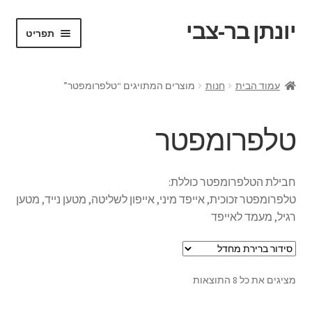
יונתן בר-צבי
דלג
לדלג
תפריט
לתוכן
לניווט
ראשי
עמוד הבית
חנות
מוצרים המתויגים “טלפרומפטר”
Portfolio
טלפרומפטר
Request a Quote
VR test
חבילת הטלפרומפטר כוללת:
טלפרומפטר זכוכית, אייפד מיני, אייפון לשליטה, מטען נייד, מטען
אודות
רגיל, מעמד לאייפד
בלוג ומדריכים
מציגים את כל ⁦8⁩ התוצאות
החשבון שלי