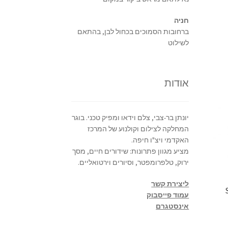
חניה
ברחובות הסמוכים בכחול לבן, בהתאם
לשילוט
אודות
יונתן בר-צבי, צלם וידאו ומפיק טכני. בוגר
המחלקה לצילום וקולנוע של המרכז
האקדמי ויצ"ו חיפה.
מציע מגוון פתרונות: שידורים חיים, מסך
ירוק, טלפרומפטר, וסיורים וירטואליים.
ליצירת קשר
עמוד פייסבוק
אינסטגרם