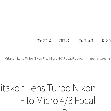
ריכים
הציוד שלי
אודות
צור קשר
בלוג ומדריכים
החשבון שלי
הליכון ירוק מתקפל לצילומים להשכרה יומי
מתאמי עדשות
Mitakon Lens Turbo Nikon F to Micro 4/3 Focal Reducer
פנויים
מכשיר טלפרומפטר להשכרה
סיור וירטואלי
סרטי תדמית והדרכ
שידור וידאו חי באינטרנט
תשלום
itakon Lens Turbo Nikon
F to Micro 4/3 Focal