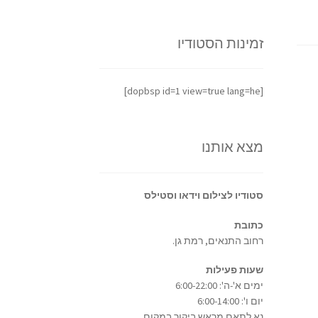
זמינות הסטודיו
[dopbsp id=1 view=true lang=he]
מצא אותנו
סטודיו לצילום וידאו וסטילס
כתובת
רחוב התנאים, רמת גן.
שעות פעילות
ימים א'-ה': 6:00-22:00
יום ו': 6:00-14:00
נא לתאם מראש ביקור במקום