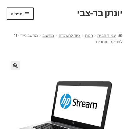
יונתן בר-צבי
דלג
לדלג
תפריט
לתוכן
לניווט
ראשי
עמוד הבית
חנות
ציוד להשכרה
מחשוב
מחשב נייד 14"
לפריקת חומרים
Portfolio
Request a Quote
VR test
אודות
בלוג ומדריכים
החשבון שלי