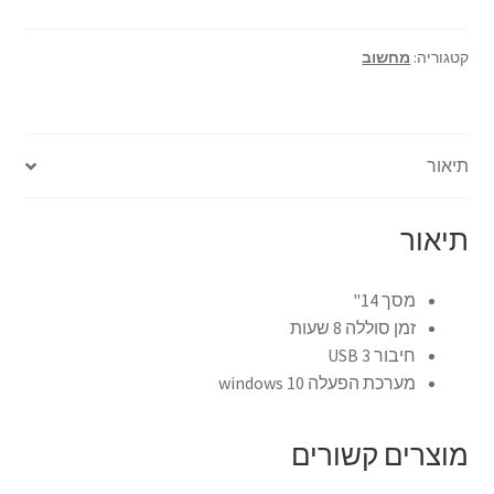
צור קשר
קטגוריה:
מחשוב
קולנוע וטלוויזיה
תיאור
רשימת ציוד
שידור וידאו חי באינטרנט
תיאור
תשלום
מסך 14"
זמן סוללה 8 שעות
חיבור USB 3
מערכת הפעלה windows 10
מוצרים קשורים