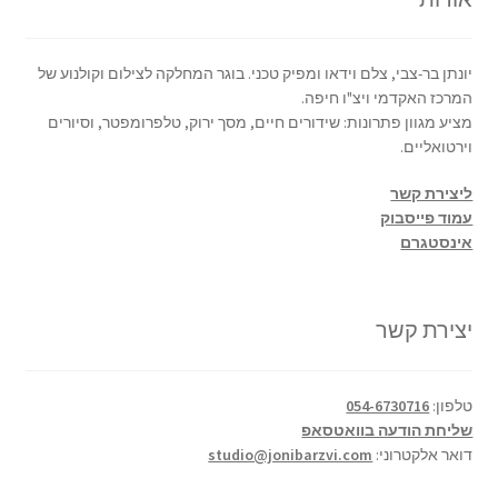
יונתן בר-צבי, צלם וידאו ומפיק טכני. בוגר המחלקה לצילום וקולנוע של
המרכז האקדמי ויצ"ו חיפה.
מציע מגוון פתרונות: שידורים חיים, מסך ירוק, טלפרומפטר, וסיורים
וירטואליים.
ליצירת קשר
עמוד פייסבוק
אינסטגרם
יצירת קשר
טלפון:
054-6730716
שליחת הודעה בוואטסאפ
דואר אלקטרוני:
studio@jonibarzvi.com