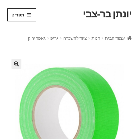
יונתן בר-צבי
דלג
לדלג
תפריט
לתוכן
לניווט
ראשי
עמוד הבית
חנות
ציוד להשכרה
גריפ
גאפר ירוק
Portfolio
Request a Quote
VR test
אודות
בלוג ומדריכים
החשבון שלי