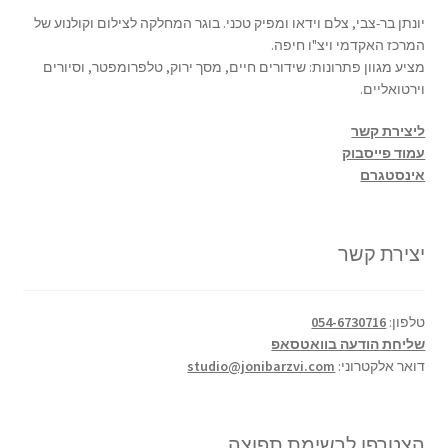
יונתן בר-צבי, צלם וידאו ומפיק טכני. בוגר המחלקה לצילום וקולנוע של
המרכז האקדמי ויצ"ו חיפה.
מציע מגוון פתרונות: שידורים חיים, מסך ירוק, טלפרומפטר, וסיורים
וירטואליים.
ליצירת קשר
עמוד פייסבוק
אינסטגרם
יצירת קשר
טלפון:
054-6730716
שליחת הודעה בוואטסאפ
דואר אלקטרוני:
studio@jonibarzvi.com
הצטרפו לרשימת תפוצה