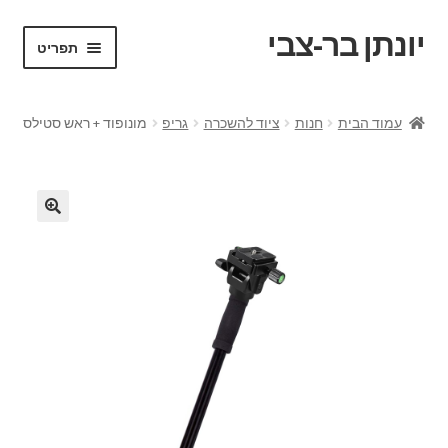
יונתן בר-צבי
דלג
לדלג
תפריט
לתוכן
לניווט
ראשי
עמוד הבית
חנות
ציוד להשכרה
גריפ
מונופוד + ראש סטילס
Portfolio
Request a Quote
VR test
אודות
בלוג ומדריכים
החשבון שלי