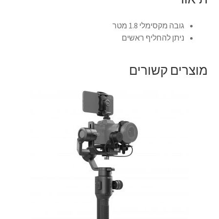
צור קשר
גובה מקסימלי 1.8 מטר
ניתן להחליף ראשים
קולנוע וטלוויזיה
מוצרים קשורים
רשימת ציוד
שידור וידאו חי באינטרנט
תשלום