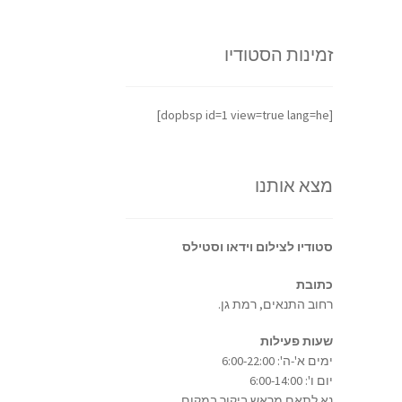
זמינות הסטודיו
[dopbsp id=1 view=true lang=he]
מצא אותנו
סטודיו לצילום וידאו וסטילס
כתובת
רחוב התנאים, רמת גן.
שעות פעילות
ימים א'-ה': 6:00-22:00
יום ו': 6:00-14:00
נא לתאם מראש ביקור במקום