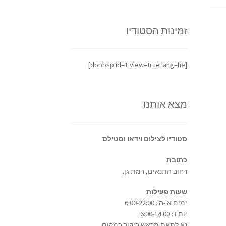
זמינות הסטודיו
[dopbsp id=1 view=true lang=he]
מצא אותנו
סטודיו לצילום וידאו וסטילס
כתובת
רחוב התנאים, רמת גן.
שעות פעילות
ימים א'-ה': 6:00-22:00
יום ו': 6:00-14:00
נא לתאם מראש ביקור במקום