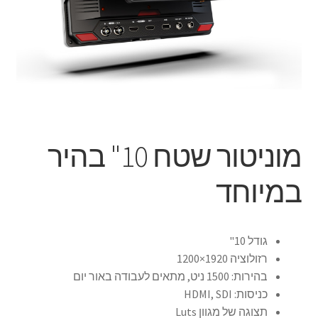
הליכון ירוק מתקפל לצילומים להשכרה יומית
הסכם השכרה
הצהרת נגישות
חנות
מוניטור שטח 10" בהיר
יומן תאריכים פנויים
במיוחד
מכשיר טלפרומפטר להשכרה
סיור וירטואלי
גודל 10"
רזולוציה 1920×1200
בהירות: 1500 ניט, מתאים לעבודה באור יום
סרטי תדמית והדרכות
כניסות: HDMI, SDI
תצוגה של מגוון Luts
עגלת קניות