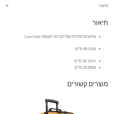
תיאור
צור קשר
תיאור
קולנוע וטלוויזיה
מתאים למידות של חברות תעופה Low Cost
רשימת ציוד
גובה 40 ס"מ
שידור וידאו חי באינטרנט
רוחב 30 ס"מ
תשלום
עומק 20 ס"מ
מוצרים קשורים