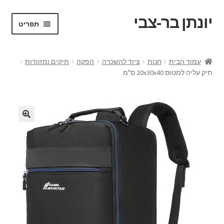
יונתן בר-צבי
דלג
לדלג
תפריט
לתוכן
לניווט
ראשי
עמוד הבית
חנות
ציוד להשכרה
הפקה
תיקים ומזוודות
תיק עליה למטוס 20x30x40 ס"מ
Portfolio
Request a Quote
VR test
אודות
בלוג ומדריכים
החשבון שלי