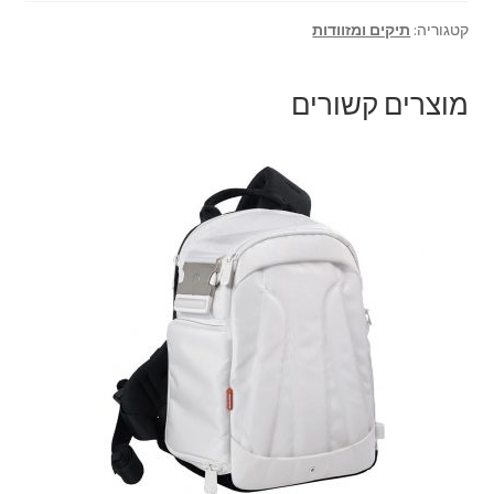
קטגוריה:
תיקים ומזוודות
צור קשר
מוצרים קשורים
קולנוע וטלוויזיה
רשימת ציוד
שידור וידאו חי באינטרנט
תשלום