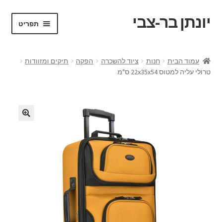
יונתן בר-צבי
דלג
לדלג
תפריט
לתוכן
לניווט
ראשי
עמוד הבית
חנות
ציוד להשכרה
הפקה
תיקים ומזוודות
טרולי עליה למטוס 22x35x54 ס"מ
Portfolio
Request a Quote
VR test
אודות
בלוג ומדריכים
החשבון שלי