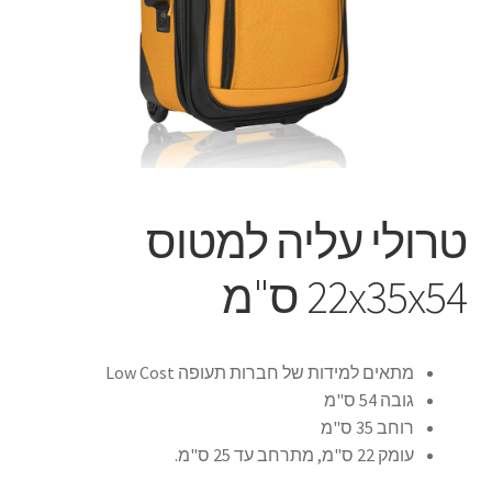
הליכון ירוק מתקפל לצילומים להשכרה יומית
הסכם השכרה
הצהרת נגישות
חנות
טרולי עליה למטוס
יומן תאריכים פנויים
22x35x54 ס"מ
מכשיר טלפרומפטר להשכרה
סיור וירטואלי
מתאים למידות של חברות תעופה Low Cost
גובה 54 ס"מ
רוחב 35 ס"מ
סרטי תדמית והדרכות
עומק 22 ס"מ, מתרחב עד 25 ס"מ.
עגלת קניות