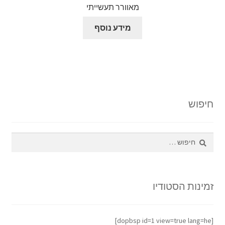
מאוורר תעשייתי
מידע נוסף
חיפוש
חיפוש:
זמינות הסטודיו
[dopbsp id=1 view=true lang=he]