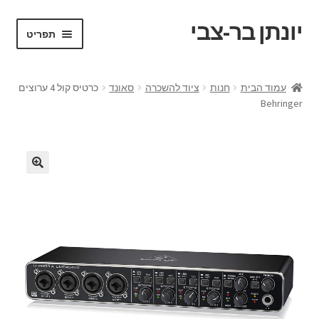
יונתן בר-צבי
דלג
לדלג
תפריט
לתוכן
לניווט
ראשי
עמוד הבית
חנות
ציוד להשכרה
סאונד
כרטיס קול 4 ערוצים
Behringer
Portfolio
Request a Quote
VR test
אודות
בלוג ומדריכים
החשבון שלי