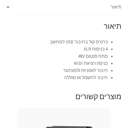
תיאור
צור קשר
תיאור
קולנוע וטלוויזיה
כרטיס קול בחיבור USB למחשב
רשימת ציוד
4 כניסות XLR
מתח פנטום 48V
שידור וידאו חי באינטרנט
כניסה ויציאת MIDI
חיבור לאוזניות ולמוניטור
תשלום
חיבור לחשמל או סוללה
מוצרים קשורים