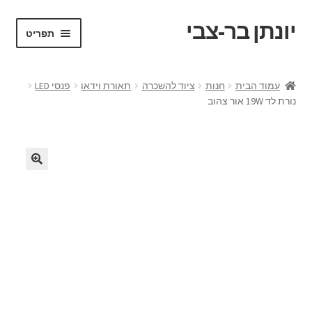
יונתן בר-צבי
דלג
לדלג
תפריט
לתוכן
לניווט
ראשי
עמוד הבית
חנות
ציוד להשכרה
תאורת וידאו
פנסי LED
נורת לד 19W אור צהוב
Portfolio
Request a Quote
VR test
אודות
בלוג ומדריכים
החשבון שלי