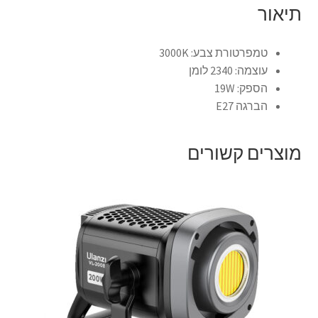
תיאור
צור קשר
טמפרטורת צבע: 3000K
עוצמה: 2340 לומן
קולנוע וטלוויזיה
הספק: 19W
הברגה E27
רשימת ציוד
שידור וידאו חי באינטרנט
מוצרים קשורים
תשלום