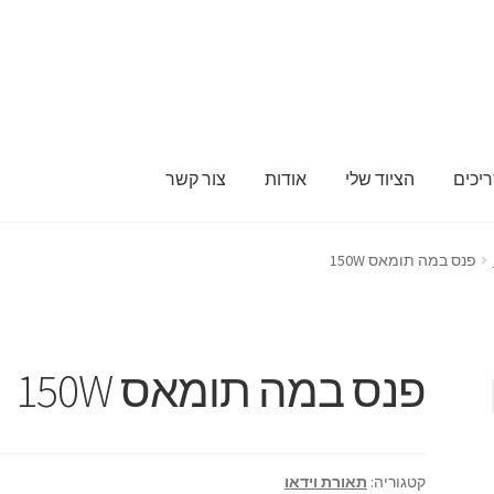
ריכים
הציוד שלי
אודות
צור קשר
בלוג ומדריכים
החשבון שלי
הליכון ירוק מתקפל לצילומים להשכרה יומי
פנס במה תומאס 150W
פנויים
מכשיר טלפרומפטר להשכרה
סיור וירטואלי
סרטי תדמית והדרכ
שידור וידאו חי באינטרנט
תשלום
פנס במה תומאס 150W
קטגוריה:
תאורת וידאו