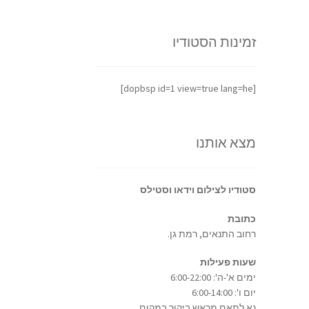
זמינות הסטודיו
[dopbsp id=1 view=true lang=he]
מצא אותנו
סטודיו לצילום וידאו וסטילס
כתובת
רחוב התנאים, רמת גן.
שעות פעילות
ימים א'-ה': 6:00-22:00
יום ו': 6:00-14:00
נא לתאם מראש ביקור במקום