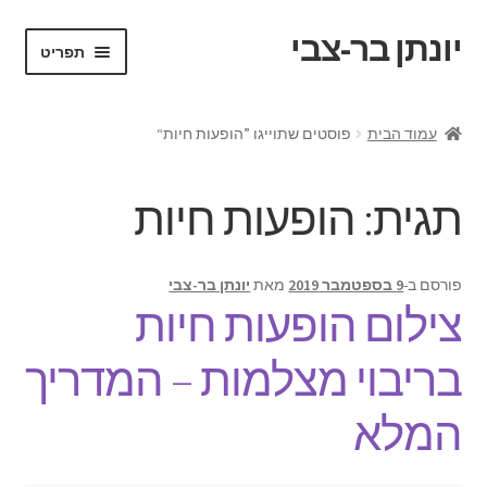
יונתן בר-צבי
דלג
לדלג
תפריט
לתוכן
לניווט
ראשי
עמוד הבית
פוסטים שתוייגו ”הופעות חיות“
Portfolio
תגית:
הופעות חיות
Request a Quote
VR test
פורסם ב-
9 בספטמבר 2019
מאת
יונתן בר-צבי
צילום הופעות חיות
אודות
בריבוי מצלמות – המדריך
בלוג ומדריכים
המלא
החשבון שלי