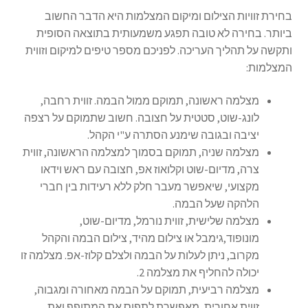
בחירת זוויות הצילום ומיקום המצלמות היא הדבר החשוב
צור קשר
ביותר. בחירה לא טובה תפגע משמעותית בתוצאה הסופית
ותקשה על תהליך העריכה. לפניכם מספר טיפים למיקום וזווית
המצלמות:
קולנוע וטלוויזיה
מצלמה ראשונה, תמוקם ממול הבמה. זווית רחבה,
רשימת ציוד
לונג-שוט, סטטית על חצובה. חשוב שתמוקם על רצפה
יציבה ובגובה שימנע הסתרה ע"י הקהל.
שידור וידאו חי באינטרנט
מצלמה שניה, תמוקם בסמוך למצלמה הראשונה, זווית
צרה, מדיום-שוט וקלואוז אפ, חצובה עם ראש וידאו
תשלום
מקצועי, שיאפשר מעבר חלק ללא רעידות בין חברי
הלהקה שעל הבמה.
מצלמה שלישית, זווית נורמל, מדיום-שוט,
מונופוד,גימבל או צילום מהיד, צילום הבמה והקהל
מקרוב, ניתן לעלות על הבמה ולצלם קלוז-אפ. מצלמה זו
יכולה להחליף את מצלמה 2.
מצלמה רביעית, תמוקם על הבמה מאחורה ומגבוה,
זווית אחורית, מאפשרת לתפוס את המתופף ואת