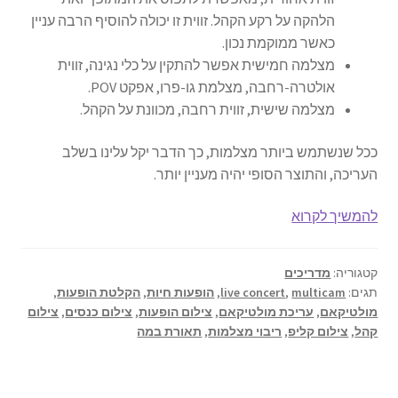
הלהקה על רקע הקהל. זווית זו יכולה להוסיף הרבה עניין
כאשר ממוקמת נכון.
מצלמה חמישית אפשר להתקין על כלי נגינה, זווית
אולטרה-רחבה, מצלמת גו-פרו, אפקט POV.
מצלמה שישית, זווית רחבה, מכוונת על הקהל.
ככל שנשתמש ביותר מצלמות, כך הדבר יקל עלינו בשלב
העריכה, והתוצר הסופי יהיה מעניין יותר.
צילום
להמשיך לקרוא
הופעות
חיות
קטגוריה:
מדריכים
בריבוי
תגים:
multicam
,
live concert
,
הופעות חיות
,
הקלטת הופעות
,
מצלמות
מולטיקאם
,
עריכת מולטיקאם
,
צילום הופעות
,
צילום כנסים
,
צילום
–
קהל
,
צילום קליפ
,
ריבוי מצלמות
,
תאורת במה
המדריך
המלא