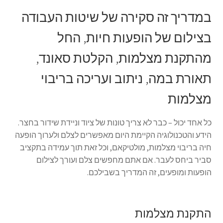
הליכון ירוק מתקפל לצילומים להשכרה יומית
במדריך זה סקירה של שיטות העבודה
בצילום של הופעות חיות, החל
הסכם השכרה
מהתקנת מצלמות, הקלטת סאונד,
הצהרת נגישות
תאורת במה, ניתוב ועריכה בריבוי
חנות
מצלמות
יומן תאריכים פנויים
כל אחד יכול – כבר לא צריך טונות של ציוד וניידת שידור בחצר.
הידע והטכנולוגיה הקיימת היום מאפשרים לצלם ולערוך הופעה
מכשיר טלפרומפטר להשכרה
חיה בריבוי מצלמות, מולטיקאם, וכל זאת תוך עמידה בתקציב
סביר ביחס לעבר. אם אתם מחפשים צלם ועורך לצילום
סיור וירטואלי
הופעות ומופעים, זה המדריך בשבילכם.
סרטי תדמית והדרכות
התקנת מצלמות
עגלת קניות