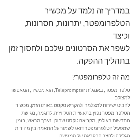
הליכון ירוק מתקפל לצילומים להשכרה יומית
במדריך זה נלמד על מכשיר
הטלפרומפטר, יתרונות, חסרונות,
הסכם השכרה
וכיצד
הצהרת נגישות
לשפר את הסרטונים שלכם ולחסוך זמן
חנות
בתהליך ההפקה.
יומן תאריכים פנויים
מה זה טלפרומפטר?
מכשיר טלפרומפטר להשכרה
טלפרומפטר, באנגלית Teleprompter, הוא מכשיר, המאפשר
למצולם
סיור וירטואלי
להביט ישירות למצלמה ולהקריא טקסט באותו הזמן. מכשיר
הטלפרומפטר נפוץ בתעשיית הטלוויזיה. לדוגמה, מגישת
סרטי תדמית והדרכות
החדשות באולפן, מקריאה טקסט שהוכן ונערך מראש, בזמן
שמפעיל הטלפרומפטר דואג לשמור על התאמה בין מהירות
עגלת קניות
הגלילה ולקצב ההקראה של המגישה.