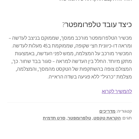
צור קשר
כיצד עובד טלפרומפטר?
קולנוע וטלוויזיה
מכשיר הטלפרומפטר מורכב ממסך, שממוקם בניצב לעדשה –
ומראה דו-כיוונית חצי שקופה, שממוקמת ב45 מעלות לעדשה.
רשימת ציוד
המכשיר מורכב על המצלמה, ממש לפני העדשה, באמצעות
מתקן מיוחד. החלל בין העדשה למראה – סגור בבד שחור. כך,
שידור וידאו חי באינטרנט
המצולם צופה בהשתקפות של הטקסט מהמסך, והמצלמה,
מצלמת "כרגיל" ללא פגיעה בשדה הראייה.
תשלום
טלפרומפטר
להמשיך לקרוא
–
כל
קטגוריה:
מדריכים
מה
תגים:
הקראת טקסט
,
טלפרומפטר
,
סרט תדמית
שצריך
לדעת
–