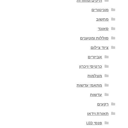
תיקים ומזוודות
מוניטורים
מחשוב
סאונד
סוללות ומטענים
ציוד צילום
אביזרים
כרטיסי זיכרון
מצלמות
מתאמי עדשות
עדשות
רקעים
תאורת וידאו
פנסי LED