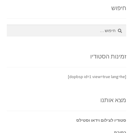
המדריך
חיפוש
המלא
חיפוש:
זמינות הסטודיו
[dopbsp id=1 view=true lang=he]
מצא אותנו
סטודיו לצילום וידאו וסטילס
כתובת