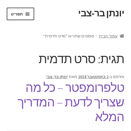
יונתן בר-צבי
דלג
לדלג
תפריט
לתוכן
לניווט
ראשי
עמוד הבית
פוסטים שתוייגו ”סרט תדמית“
Portfolio
תגית:
סרט תדמית
Request a Quote
VR test
פורסם ב-
2 באוקטובר 2018
מאת
יונתן בר-צבי
טלפרומפטר – כל מה
אודות
שצריך לדעת – המדריך
בלוג ומדריכים
המלא
החשבון שלי