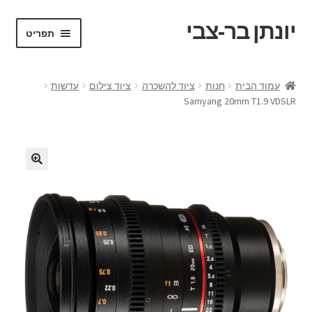
יונתן בר-צבי
דלג
לדלג
תפריט
לתוכן
לניווט
ראשי
עמוד הבית
חנות
ציוד להשכרה
ציוד צילום
עדשות
Samyang 20mm T1.9 VDSLR
Portfolio
Request a Quote
VR test
אודות
בלוג ומדריכים
החשבון שלי