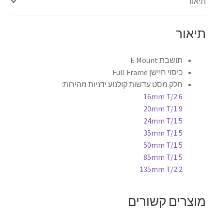
תיאור
צור קשר
תיאור
קולנוע וטלוויזיה
תושבת E Mount
כיסוי חיישן Full Frame
רשימת ציוד
חלק מסט עדשות קולנוע ידניות מהירות:
16mm T/2.6
שידור וידאו חי באינטרנט
20mm T/1.9
24mm T/1.5
תשלום
35mm T/1.5
50mm T/1.5
85mm T/1.5
135mm T/2.2
מוצרים קשורים